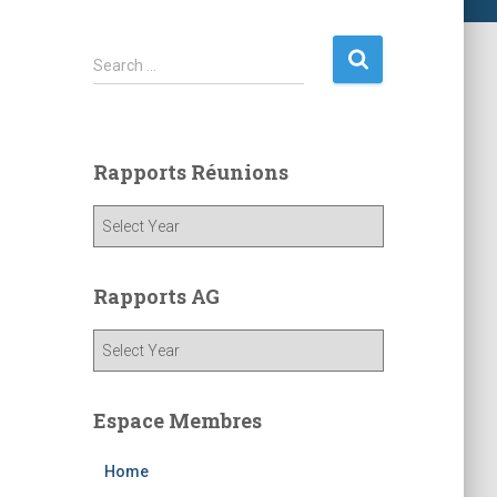
S
Search …
e
a
r
c
Rapports Réunions
h
f
o
r
:
Rapports AG
Espace Membres
Home