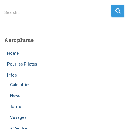
S
Search …
e
a
r
c
Aeroplume
h
f
Home
o
r
Pour les Pilotes
:
Infos
Calendrier
News
Tarifs
Voyages
à Vendre