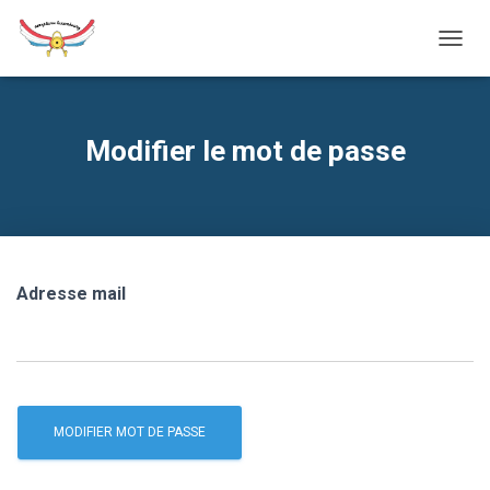
T
O
G
G
L
Modifier le mot de passe
E
N
A
V
I
G
A
Adresse mail
T
I
O
N