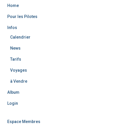
f
Home
o
r
Pour les Pilotes
:
Infos
Calendrier
News
Tarifs
Voyages
à Vendre
Album
Login
Espace Membres