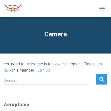
T
O
G
G
L
Camera
E
N
A
V
I
G
You need to be logged in to view this content. Please
Log
A
T
In
. Not a Member?
Join Us
I
O
S
Search …
N
e
a
r
c
Aeroplume
h