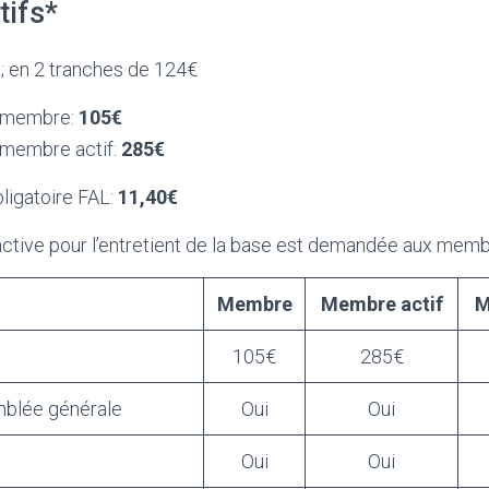
ifs*
€
; en 2 tranches de 124€
e membre:
105€
 membre actif:
285€
ligatoire FAL:
11,40€
active pour l’entretient de la base est demandée aux memb
Membre
Membre actif
M
105€
285€
emblée générale
Oui
Oui
Oui
Oui