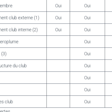
membre
Oui
Oui
ment club externe (1)
Oui
Oui
ent club interne (2)
Oui
Oui
eroplume
Oui
 (3)
Oui
ructure du club
Oui
Oui
Oui
es club
Oui
rtes, ..