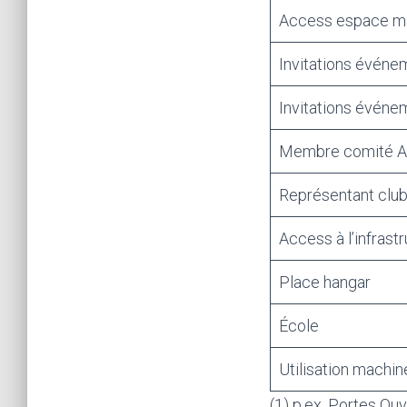
Access espace 
Invitations événe
Invitations événem
Membre comité A
Représentant club
Access à l’infrast
Place hangar
École
Utilisation machin
(1) p.ex. Portes Ouve