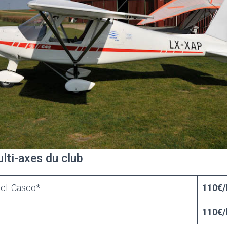
lti-axes du club
ncl. Casco*
110€/
110€/