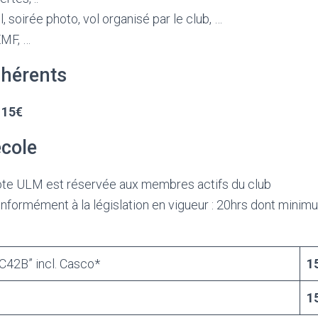
l, soirée photo, vol organisé par le club, …
EMF, …
hérents
:
15€
cole
lote ULM est réservée aux membres actifs du club
formément à la législation en vigueur : 20hrs dont minimu
“C42B” incl. Casco*
1
1