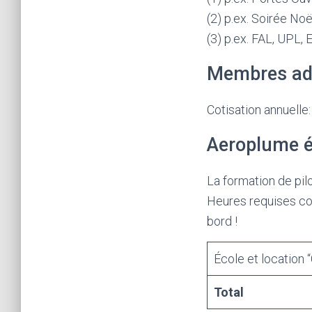
(2) p.ex. Soirée Noë
(3) p.ex. FAL, UPL, 
Membres ad
Cotisation annuelle
Aeroplume é
La formation de pi
Heures requises con
bord !
École et location 
Total