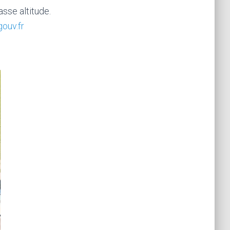
asse altitude.
gouv.fr