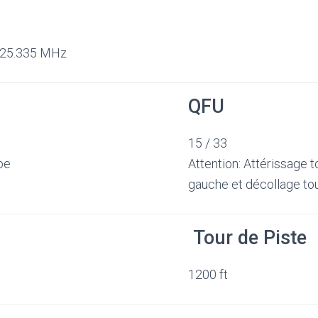
 125.335 MHz
QFU
15 / 33
be
Attention: Attérissage 
gauche et décollage to
Tour de Piste
1200 ft