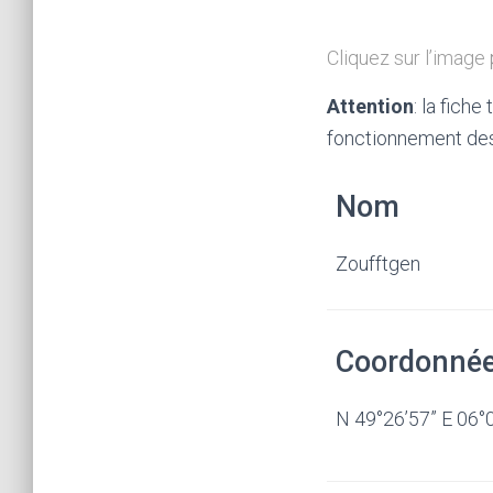
Cliquez sur l’image
Attention
: la fich
fonctionnement des 
Nom
Zoufftgen
Coordonné
N 49°26’57” E 06°