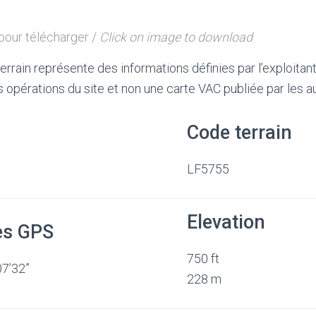
 pour télécharger /
Click on image to download
e terrain représente des informations définies par l’exploitan
opérations du site et non une carte VAC publiée par les au
Code terrain
LF5755
Elevation
es GPS
750 ft
07’32”
228 m