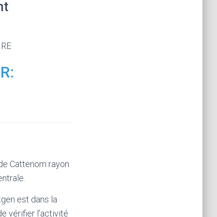
nt
IRE
R:
 de Cattenom rayon
ntrale.
gen est dans la
e vérifier l’activité