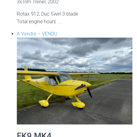
3xTrim Trener, 2002
Rotax 912, Duc Swirl 3-blade
Total engine hours : ...
A Vendre – VENDU
FK9 MK4