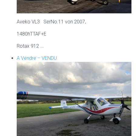
Aveko VL3 SerNo.11 von 2007,
1480hTTAF+E
Rotax 912 ...
A Vendre – VENDU