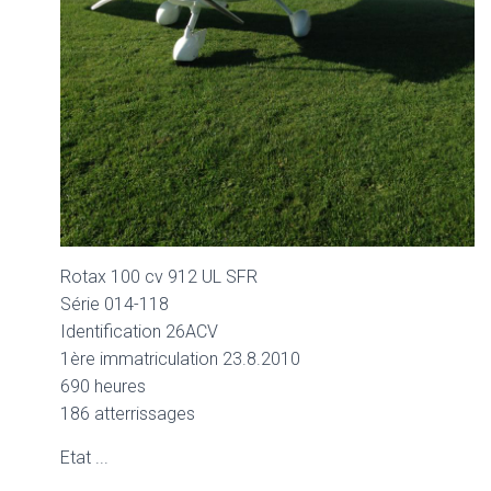
Rotax 100 cv 912 UL SFR
Série 014-118
Identification 26ACV
1ère immatriculation 23.8.2010
690 heures
186 atterrissages
Etat ...