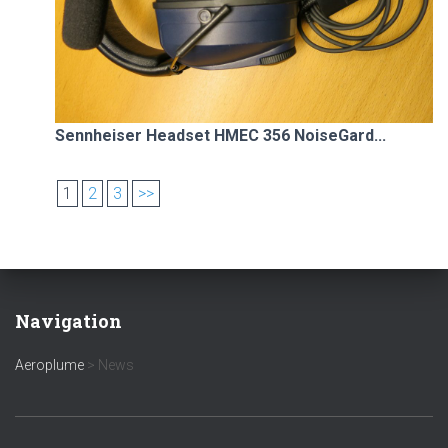
Sennheiser Headset HMEC 356 NoiseGard...
1
2
3
>>
Navigation
Aeroplume
>
News