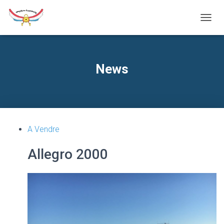
T
O
G
G
L
News
E
N
A
V
I
G
A Vendre
A
T
I
Allegro 2000
O
N