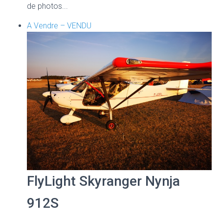
de photos...
A Vendre – VENDU
FlyLight Skyranger Nynja
912S