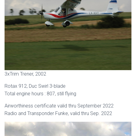
3xTrim Trener, 2002
Rotax 912, Duc Swirl 3-blade
Total engine hours : 807, still flying
Airworthiness certificate valid thru September 2022
Radio and Transponder Funke, valid thru Sep. 2022