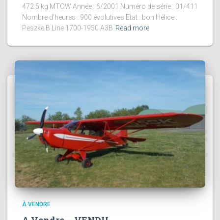
472.5 kg MTOW Année : 6/2001 Numéro de série : 01/411
Nombre d’heures : 900 évolutives Etat : bon Hélice :
Peszke B Line 1700-1950 A3B
Read more
À VENDRE
A Vendre – VENDU