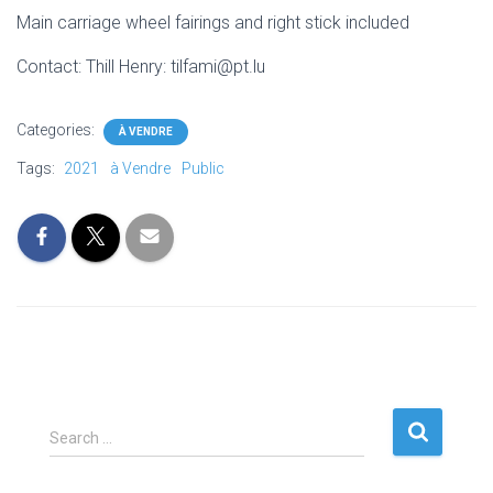
Main carriage wheel fairings and right stick included
Contact: Thill Henry: tilfami@pt.lu
Categories:
À VENDRE
Tags:
2021
à Vendre
Public
S
Search …
e
a