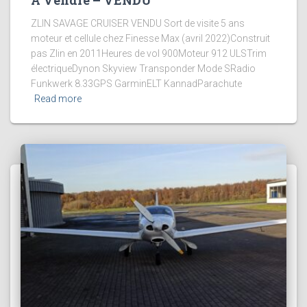
ZLIN SAVAGE CRUISER VENDU Sort de visite 5 ans
moteur et cellule chez Finesse Max (avril 2022)Construit
pas Zlin en 2011Heures de vol 900Moteur 912 ULSTrim
électriqueDynon Skyview Transponder Mode SRadio
Funkwerk 8.33GPS GarminELT KannadParachute
Read more