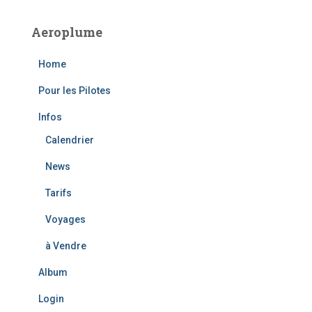
r
c
Aeroplume
h
f
Home
o
r
Pour les Pilotes
:
Infos
Calendrier
News
Tarifs
Voyages
à Vendre
Album
Login