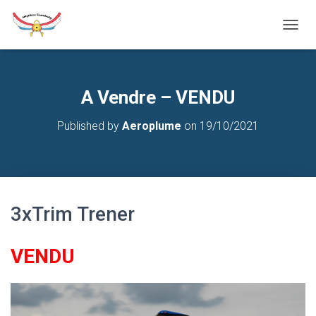
T
O
G
G
L
A Vendre – VENDU
E
N
Published by
Aeroplume
on
19/10/2021
A
V
I
G
A
T
3xTrim Trener
I
O
N
VENDU