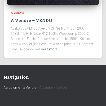
À VENDRE
A Vendre – VENDU
Aveko VL3 VENDU Aveko VL3 SerNo.11 von 2007,
1480hTTAF+E Rotax 912 100Ps Woodcomp 3000 2
Blatt elektr. Einziehfahrwerk verstärkt bis 550kp 90 Liter
Tank Autopilot (in Fr erlaubt) Asking price 80T€ Contact:
Jens Owczarek +49
Read more
Navigation
Aeroplume
>
à Vendre
>
A Vendre – VENDU