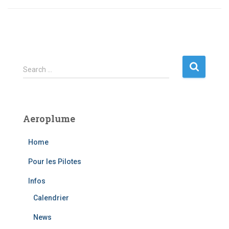
S
Search …
e
a
r
c
Aeroplume
h
f
Home
o
r
Pour les Pilotes
:
Infos
Calendrier
News