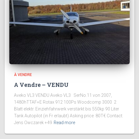
À VENDRE
A Vendre – VENDU
Aveko VL3 VENDU Aveko VL3 SerNo.11 von 2007,
1480hTTAF+E Rotax 912 100Ps Woodcomp 3000 2
Blatt elektr. Einziehfahrwerk verstärkt bis 550kp 90 Liter
Tank Autopilot (in Fr erlaubt) Asking price 80T€ Contact:
Jens Owczarek +49
Read more