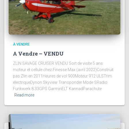
À VENDRE
A Vendre – VENDU
ZLIN SAVAGE CRUISER VENDU Sort de visite 5 ans
moteur et cellule chez Finesse Max (avril 2022)Construit
pas Zlin en 2011Heures de vol 900Moteur 912 ULSTrim
électriqueDynon Skyview Transponder Mode SRadio
Funkwerk 8.33GPS GarminELT KannadParachute
Read more