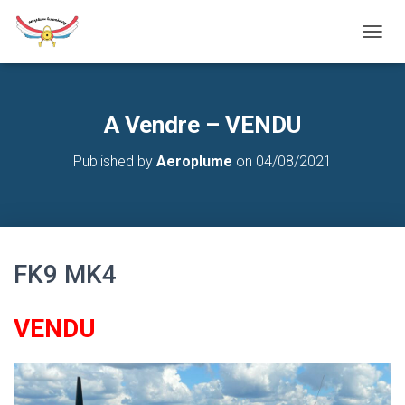
T
O
G
G
L
A Vendre – VENDU
E
N
Published by
Aeroplume
on
04/08/2021
A
V
I
G
A
T
FK9 MK4
I
O
N
VENDU