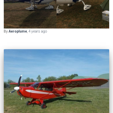
By
Aeroplume
,
4 years
ago