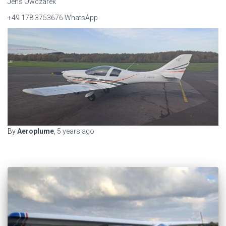
Jens Owczarek
+49 178 3753676 WhatsApp
By
Aeroplume
,
5 years
ago