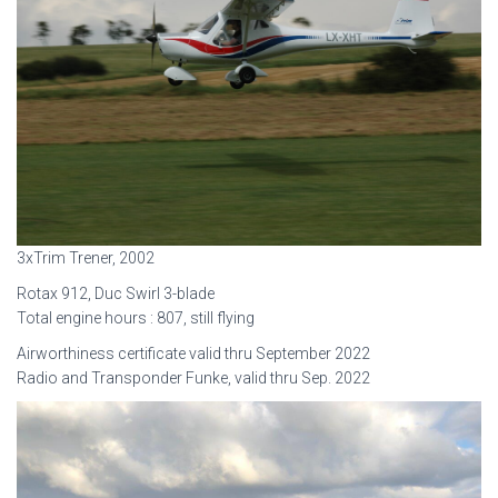
3xTrim Trener, 2002
Rotax 912, Duc Swirl 3-blade
Total engine hours : 807, still flying
Airworthiness certificate valid thru September 2022
Radio and Transponder Funke, valid thru Sep. 2022