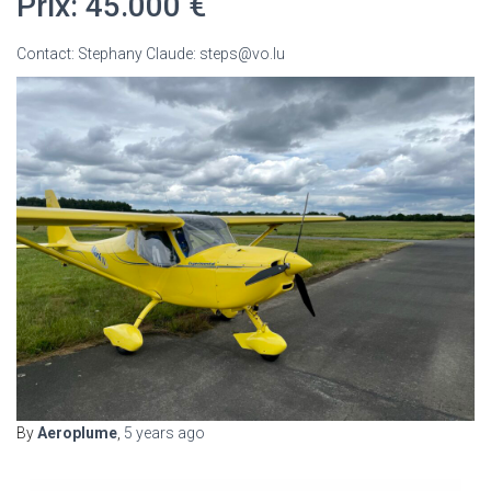
Prix: 45.000 €
Contact: Stephany Claude: steps@vo.lu
By
Aeroplume
,
5 years
ago