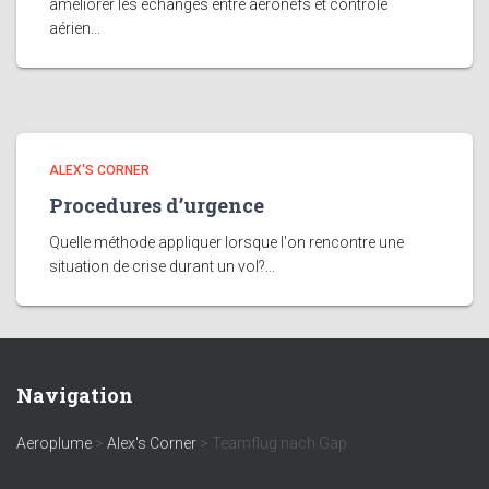
améliorer les échanges entre aéronefs et contrôle
aérien...
ALEX'S CORNER
Procedures d’urgence
Quelle méthode appliquer lorsque l'on rencontre une
situation de crise durant un vol?...
Navigation
Aeroplume
>
Alex's Corner
>
Teamflug nach Gap