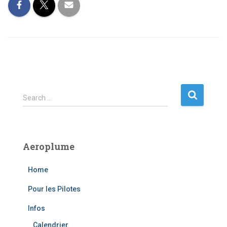
S
Search …
e
a
r
c
Aeroplume
h
f
Home
o
r
Pour les Pilotes
:
Infos
Calendrier