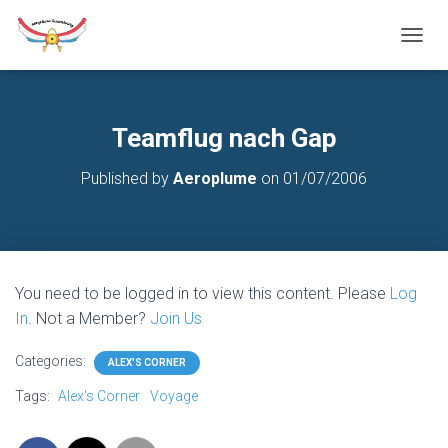
T
O
G
G
L
Teamflug nach Gap
E
N
Published by
Aeroplume
on
01/07/2006
A
V
I
G
A
T
You need to be logged in to view this content. Please
Log
I
O
In
. Not a Member?
Join Us
N
Categories:
ALEX'S CORNER
Tags:
Alex's Corner
Voyage