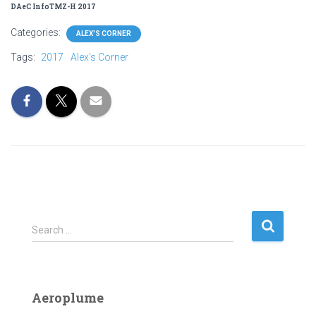
DAeC InfoTMZ-H 2017
Categories:
ALEX'S CORNER
Tags:
2017
Alex's Corner
S
Search …
e
a
r
c
Aeroplume
h