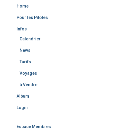
f
Home
o
r
Pour les Pilotes
:
Infos
Calendrier
News
Tarifs
Voyages
à Vendre
Album
Login
Espace Membres