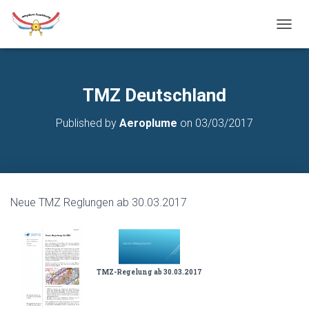
T
O
G
G
L
TMZ Deutschland
E
N
Published by
Aeroplume
on
03/03/2017
A
V
I
G
A
T
Neue TMZ Reglungen ab 30.03.2017
I
O
N
TMZ-Regelung ab 30.03.2017