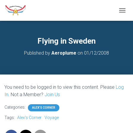
T
O
G
G
L
Flying in Sweden
E
N
Published by
Aeroplume
on
01/12/2008
A
V
I
G
A
T
You need to be logged in to view this content. Please
Log
I
O
In
. Not a Member?
Join Us
N
Categories:
ALEX'S CORNER
Tags:
Alex's Corner
Voyage