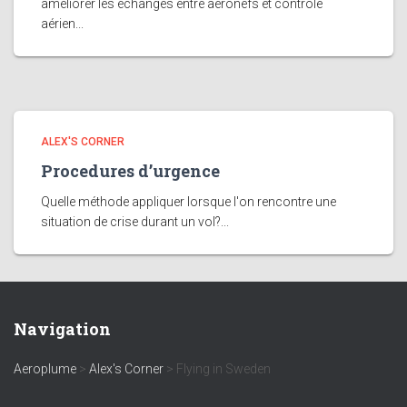
améliorer les échanges entre aéronefs et contrôle
aérien...
ALEX'S CORNER
Procedures d’urgence
Quelle méthode appliquer lorsque l'on rencontre une
situation de crise durant un vol?...
Navigation
Aeroplume
>
Alex's Corner
>
Flying in Sweden