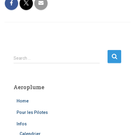
S
Search …
e
a
r
c
Aeroplume
h
f
Home
o
r
Pour les Pilotes
:
Infos
Calendrier