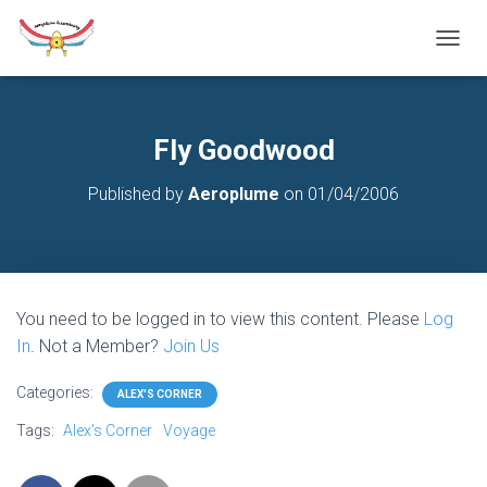
T
O
G
G
L
Fly Goodwood
E
N
Published by
Aeroplume
on
01/04/2006
A
V
I
G
A
T
You need to be logged in to view this content. Please
Log
I
O
In
. Not a Member?
Join Us
N
Categories:
ALEX'S CORNER
Tags:
Alex's Corner
Voyage