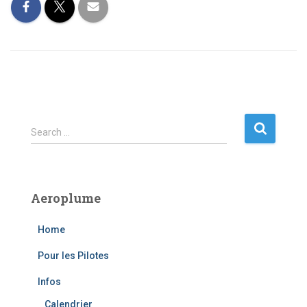
S
Search …
e
a
r
c
Aeroplume
h
f
Home
o
r
Pour les Pilotes
:
Infos
Calendrier