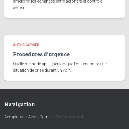
améliorer les échanges entre aéronefs et contrôle
aérien...
ALEX'S CORNER
Procedures d’urgence
Quelle méthode appliquer lorsque l'on rencontre une
situation de crise durant un vol?...
Navigation
Aeroplume
>
Alex's Corner
>
Fly Goodwood