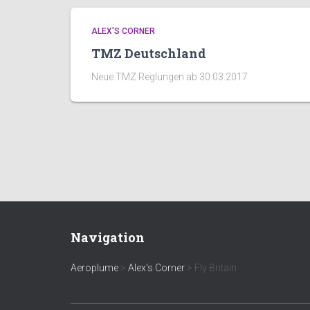
ALEX'S CORNER
TMZ Deutschland
Neue TMZ Reglungen ab 30.03.2017
Navigation
Aeroplume
>
Alex's Corner
>
Fly Britain