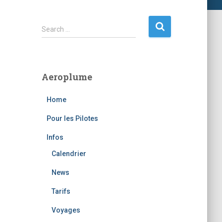
S
Search …
e
a
r
c
Aeroplume
h
f
Home
o
r
Pour les Pilotes
:
Infos
Calendrier
News
Tarifs
Voyages