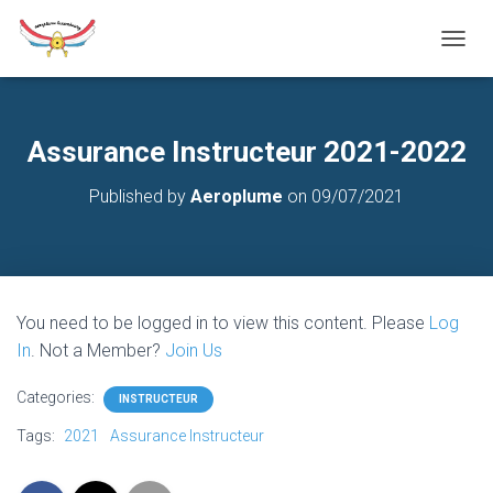
T
O
G
G
L
Assurance Instructeur 2021-2022
E
N
Published by
Aeroplume
on
09/07/2021
A
V
I
G
A
T
You need to be logged in to view this content. Please
Log
I
O
In
. Not a Member?
Join Us
N
Categories:
INSTRUCTEUR
Tags:
2021
Assurance Instructeur