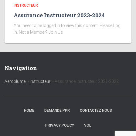
INSTRUCTEUR
Assurance Instructeur 2023-2024
You need to be logged in to view this content. Please Log
In. Not a Member? Join Us
Navigation
Aeroplume
>
Instructeur
>
Assurance Instructeur 2021-2022
HOME
DEMANDE PPR
CONTACTEZ NOUS
PRIVACY POLICY
VOL