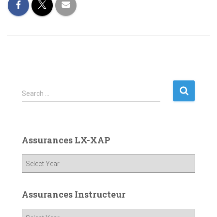
S
Search …
e
a
r
c
Assurances LX-XAP
h
f
o
r
:
Assurances Instructeur