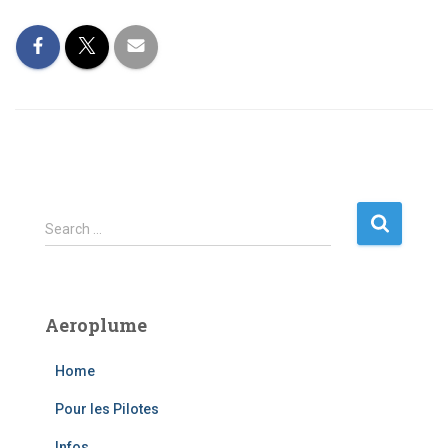
S
Search …
e
a
r
c
Aeroplume
h
f
Home
o
r
Pour les Pilotes
:
Infos