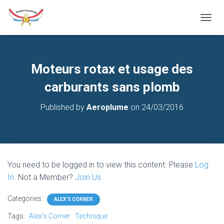
T
O
G
G
L
Moteurs rotax et usage des
E
N
carburants sans plomb
A
V
Published by
Aeroplume
on
24/03/2016
I
G
A
T
I
O
You need to be logged in to view this content. Please
Log
N
In
. Not a Member?
Join Us
Categories:
ALEX'S CORNER
Tags:
Alex's Corner
Technique