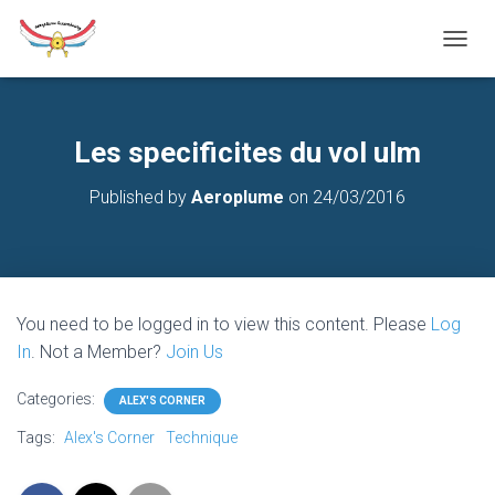
T
O
G
G
L
Les specificites du vol ulm
E
N
Published by
Aeroplume
on
24/03/2016
A
V
I
G
A
T
You need to be logged in to view this content. Please
Log
I
O
In
. Not a Member?
Join Us
N
Categories:
ALEX'S CORNER
Tags:
Alex's Corner
Technique