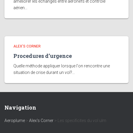
améliorer les échanges entre aéronefs et contrôle
aérien...
ALEX'S CORNER
Procedures d’urgence
Quelle méthode appliquer lorsque l'on rencontre une
situation de crise durant un vol?...
Navigation
Aeroplume
>
Alex's Corner
>
Les specificites du vol ulm