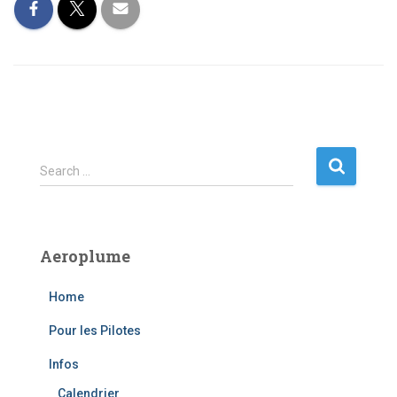
S
Search …
e
a
r
c
Aeroplume
h
f
Home
o
r
Pour les Pilotes
:
Infos
Calendrier