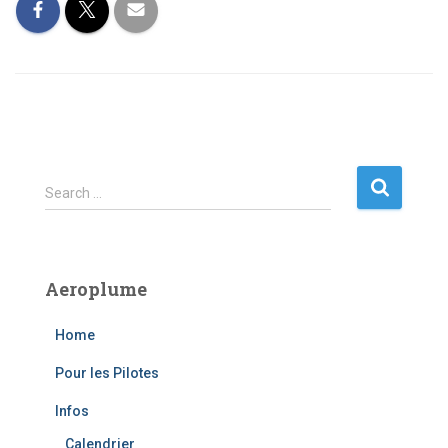
S
Search …
e
a
r
c
Aeroplume
h
f
Home
o
r
Pour les Pilotes
:
Infos
Calendrier