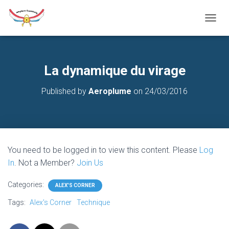
T
O
G
G
L
La dynamique du virage
E
N
Published by
Aeroplume
on
24/03/2016
A
V
I
G
A
T
You need to be logged in to view this content. Please
Log
I
O
In
. Not a Member?
Join Us
N
Categories:
ALEX'S CORNER
Tags:
Alex's Corner
Technique