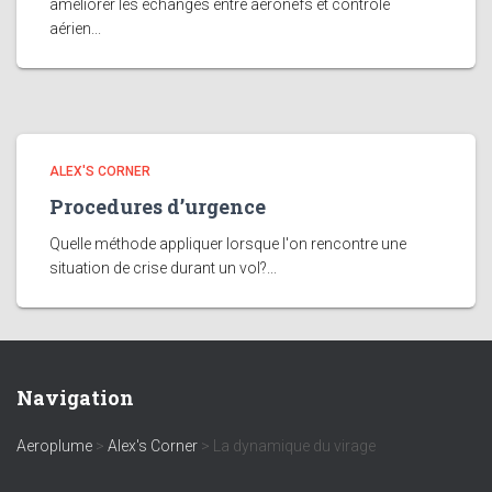
améliorer les échanges entre aéronefs et contrôle
aérien...
ALEX'S CORNER
Procedures d’urgence
Quelle méthode appliquer lorsque l'on rencontre une
situation de crise durant un vol?...
Navigation
Aeroplume
>
Alex's Corner
>
La dynamique du virage