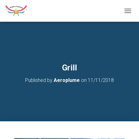
T
O
G
G
L
E
N
A
V
Grill
I
G
Published by
Aeroplume
on
11/11/2018
A
T
I
O
N