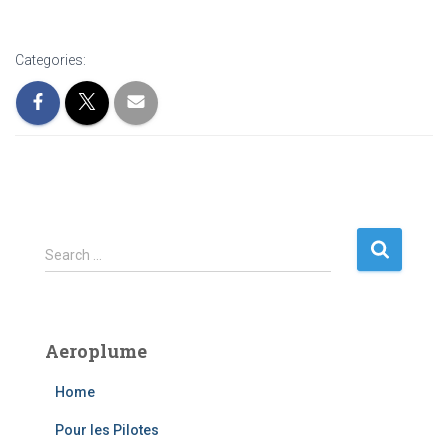
Categories:
S
Search …
e
a
r
c
Aeroplume
h
f
Home
o
r
Pour les Pilotes
: