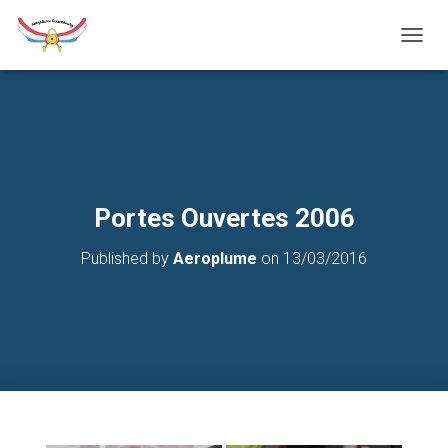
T
O
G
G
L
E
N
A
V
Portes Ouvertes 2006
I
G
Published by
Aeroplume
on
13/03/2016
A
T
I
O
N