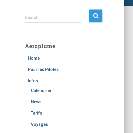
S
Search …
e
a
r
c
Aeroplume
h
f
Home
o
r
Pour les Pilotes
:
Infos
Calendrier
News
Tarifs
Voyages