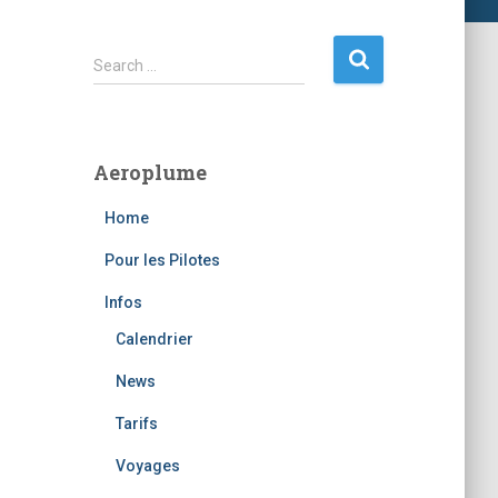
S
Search …
e
a
r
c
Aeroplume
h
f
Home
o
r
Pour les Pilotes
:
Infos
Calendrier
News
Tarifs
Voyages