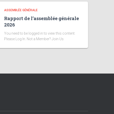
ASSEMBLÉE GÉNÉRALE
Rapport de l’assemblée générale
2026
You need to be logged in to view this content.
Please Log In. Not a Member? Join Us