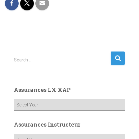
S
Search …
e
a
r
c
Assurances LX-XAP
h
f
o
r
:
Assurances Instructeur