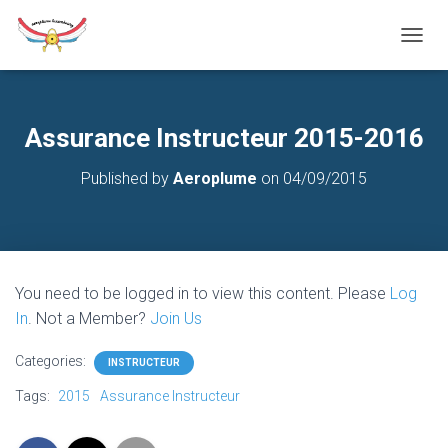
T
O
G
G
L
Assurance Instructeur 2015-2016
E
N
Published by
Aeroplume
on
04/09/2015
A
V
I
G
A
T
You need to be logged in to view this content. Please
Log
I
O
In
. Not a Member?
Join Us
N
Categories:
INSTRUCTEUR
Tags:
2015
Assurance Instructeur