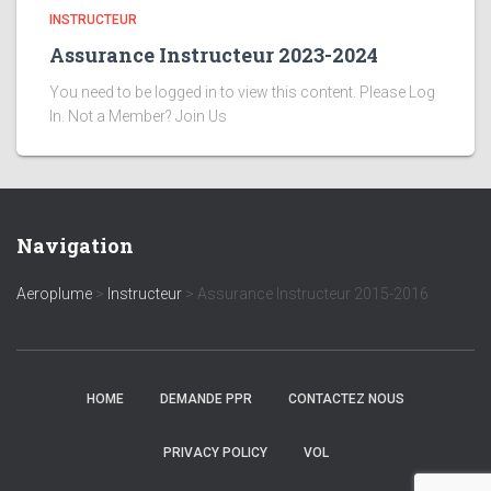
INSTRUCTEUR
Assurance Instructeur 2023-2024
You need to be logged in to view this content. Please Log
In. Not a Member? Join Us
Navigation
Aeroplume
>
Instructeur
>
Assurance Instructeur 2015-2016
HOME
DEMANDE PPR
CONTACTEZ NOUS
PRIVACY POLICY
VOL