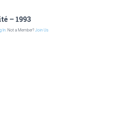
té – 1993
g In
. Not a Member?
Join Us