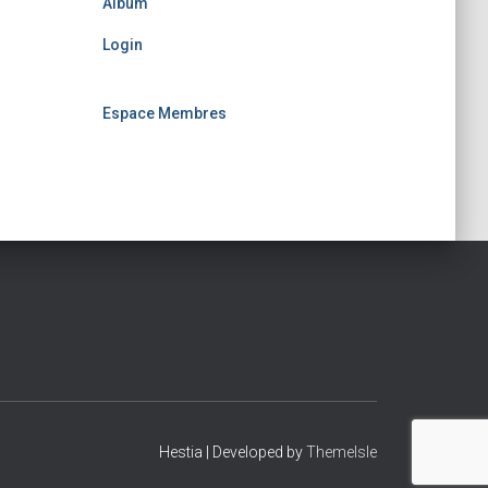
Album
Login
Espace Membres
Hestia | Developed by
ThemeIsle