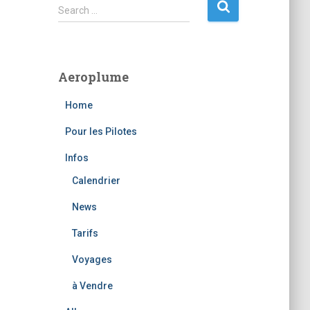
S
Search …
e
a
r
c
Aeroplume
h
f
Home
o
r
Pour les Pilotes
:
Infos
Calendrier
News
Tarifs
Voyages
à Vendre