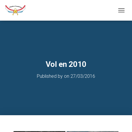
T
O
G
G
L
E
N
A
V
Vol en 2010
I
G
Published by
on
27/03/2016
A
T
I
O
N