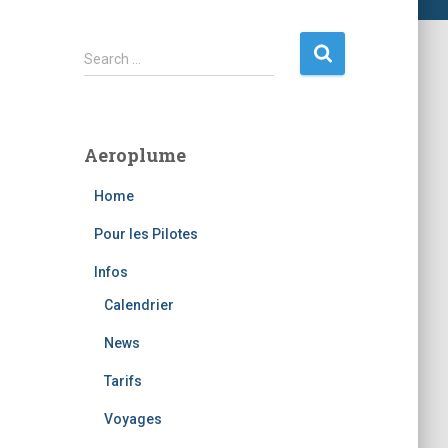
S
Search …
e
a
r
c
Aeroplume
h
f
Home
o
r
Pour les Pilotes
:
Infos
Calendrier
News
Tarifs
Voyages