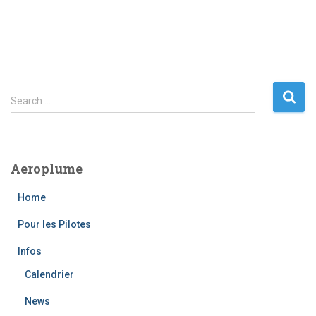
S
Search …
e
a
r
c
Aeroplume
h
f
Home
o
r
Pour les Pilotes
:
Infos
Calendrier
News