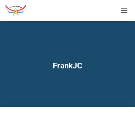
TOGG
NAVIG
FrankJC